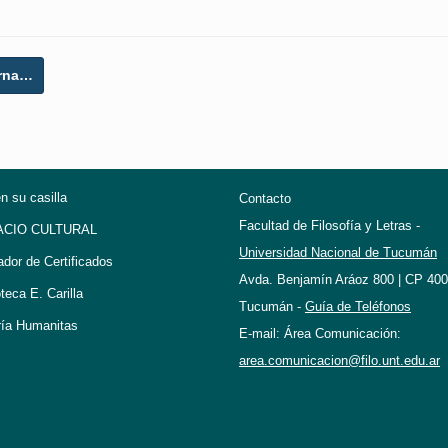
erna…
en su casilla
Contacto
Facultad de Filosofía y Letras -
ACIO CULTURAL
Universidad Nacional de Tucumán
ador de Certificados
Avda. Benjamín Aráoz 800 | CP 400
oteca E. Carilla
Tucumán -
Guía de Teléfonos
ría Humanitas
E-mail: Área Comunicación:
area.comunicacion@filo.unt.edu.ar