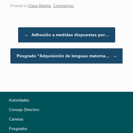
Posted in
Clase Abierta
,
Coronavirus
.
Post navigation
←
Adhesión a medidas dispuestas por…
Posgrado “Adquisición de lenguas materna…
→
Autoridades
Consejo Directivo
Carreras
Posgrados