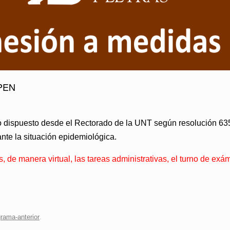
 PEN
 lo dispuesto desde el Rectorado de la UNT según resolución 63
nte la situación epidemiológica.
 de manera virtual, las tareas administrativas, el turno de exám
rama-anterior
.