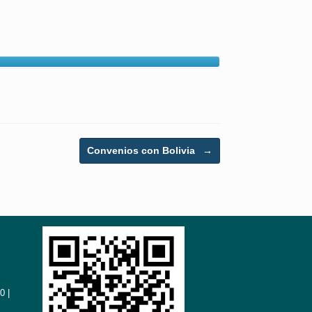
Convenios con Bolivia
→
0 |