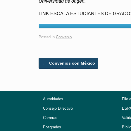
Universidad de origen.
LINK ESCALA ESTUDIANTES DE GRADO
Posted in
Convenio
.
Post navigation
←
Convenios con México
Autoridades
Filo 
Consejo Directivo
ESP
Carreras
Valid
Posgrados
Bibli