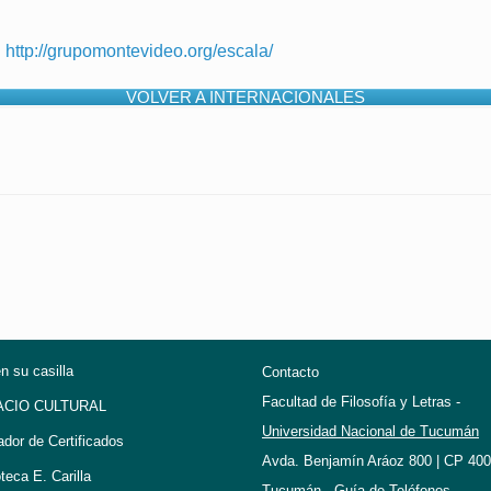
:
http://grupomontevideo.org/escala/
VOLVER A INTERNACIONALES
en su casilla
Contacto
Facultad de Filosofía y Letras -
ACIO CULTURAL
Universidad Nacional de Tucumán
ador de Certificados
Avda. Benjamín Aráoz 800 | CP 400
oteca E. Carilla
Tucumán -
Guía de Teléfonos