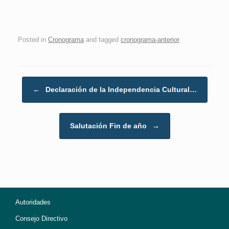
Posted in
Cronograma
and tagged
cronograma-anterior
.
Post navigation
←
Declaración de la Independencia Cultural…
Salutación Fin de año
→
Autoridades
Consejo Directivo