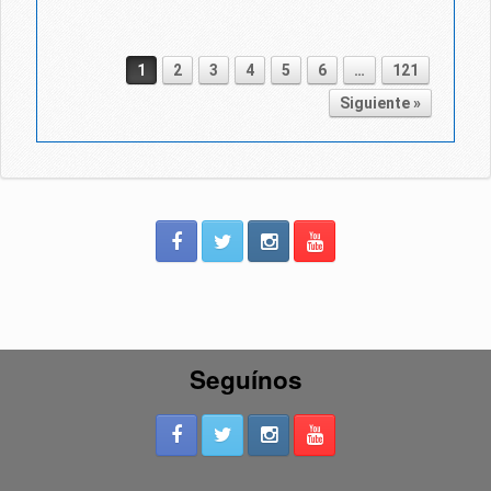
1
2
3
4
5
6
…
121
Post navigation
Siguiente »
Seguínos