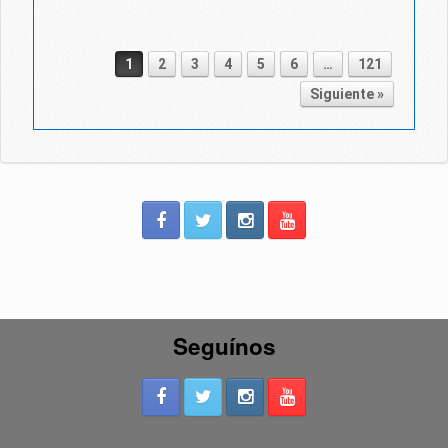
1
2
3
4
5
6
…
121
Post navigation
Siguiente »
Seguínos