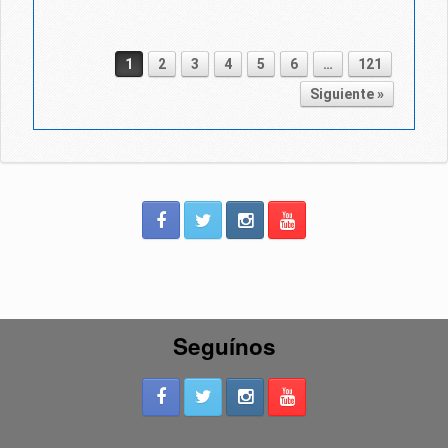
1
2
3
4
5
6
…
121
Post navigation
Siguiente »
Seguínos