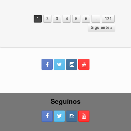
1
2
3
4
5
6
…
121
Post navigation
Siguiente »
Seguínos