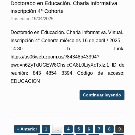
Doctorado en Educación. Charla Informativa
inscripción 4° Cohorte
Posted on
15/04/2025
Doctorado en Educación. Charla Informativa. Virtual.
Inscripción 4° Cohorte miércoles 16 de abril / 2025 –
14.30 h Link:
https://us06web.zoom.us/j/84348543394?
pwd=n6ZyTdUGEW8GhsicCA8L0LiyXcTxlz.1 ID de
reunión: 843 4854 3394 Código de acceso:
EDUCACION
Continuar leyendo
Post navigation
« Anterior
1
…
4
5
6
7
8
9