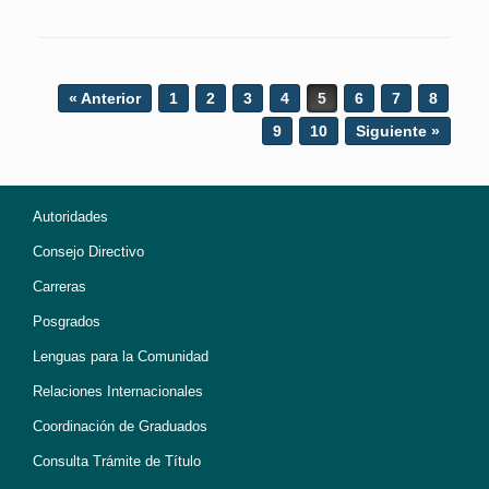
Post navigation
« Anterior
1
2
3
4
5
6
7
8
9
10
Siguiente »
Autoridades
Consejo Directivo
Carreras
Posgrados
Lenguas para la Comunidad
Relaciones Internacionales
Coordinación de Graduados
Consulta Trámite de Título