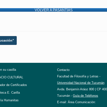
VOLVER A PASANTÍAS
ucación”
en su casilla
Contacto
Facultad de Filosofía y Letras -
ACIO CULTURAL
Universidad Nacional de Tucumán
ador de Certificados
Avda. Benjamín Aráoz 800 | CP 400
oteca E. Carilla
Tucumán -
Guía de Teléfonos
ría Humanitas
E-mail: Área Comunicación: