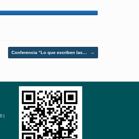
Conferencia “Lo que escriben las…
→
0 |