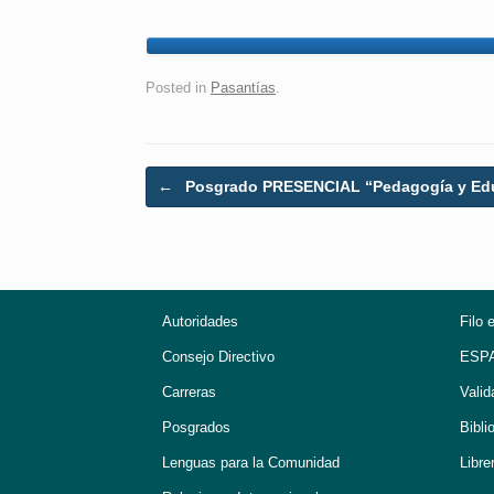
Posted in
Pasantías
.
Post navigation
←
Posgrado PRESENCIAL “Pedagogía y Ed
Autoridades
Filo 
Consejo Directivo
ESP
Carreras
Valid
Posgrados
Bibli
Lenguas para la Comunidad
Libre