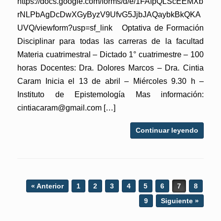
https://docs.google.com/forms/d/e/1FAIpQLScEEMXb
rNLPbAgDcDwXGyByzV9UfvG5JjbJAQaybkBkQKA
UVQ/viewform?usp=sf_link Optativa de Formación
Disciplinar para todas las carreras de la facultad
Materia cuatrimestral – Dictado 1° cuatrimestre – 100
horas Docentes: Dra. Dolores Marcos – Dra. Cintia
Caram Inicia el 13 de abril – Miércoles 9.30 h –
Instituto de Epistemología Mas información:
cintiacaram@gmail.com […]
Continuar leyendo
Post navigation
« Anterior
1
2
3
4
5
6
7
8
9
Siguiente »