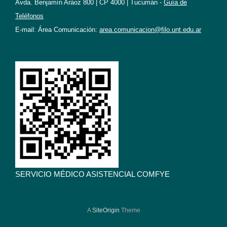
Avda. Benjamín Aráoz 800 | CP 4000 | Tucumán -
Guía de
Teléfonos
E-mail: Área Comunicación:
area.comunicacion@filo.unt.edu.ar
SERVICIO MÉDICO ASISTENCIAL COMFYE
A
SiteOrigin
Theme