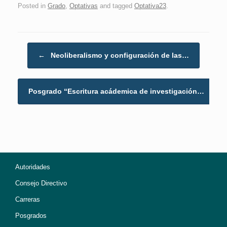
Posted in
Grado
,
Optativas
and tagged
Optativa23
.
Post navigation
←
Neoliberalismo y configuración de las…
Posgrado “Escritura acádemica de investigación…
→
Autoridades
Consejo Directivo
Carreras
Posgrados