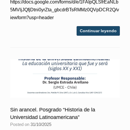
https://docs.google.com/forms/d/e/1FAIpQLSfrEaNLb
5MVljJQfjDtni0yrZta_gbcdrBTsRMMz0QVpDCR2Q/v
iewform?usp=header
Continuar leyendo
Sin arancel. Posgrado “Historia de la
Universidad Latinoamericana”
Posted on
31/10/2025