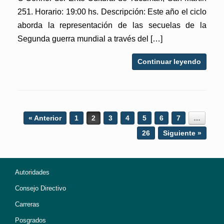
251. Horario: 19:00 hs. Descripción: Este año el ciclo
aborda la representación de las secuelas de la
Segunda guerra mundial a través del […]
Continuar leyendo
Post navigation
« Anterior
1
2
3
4
5
6
7
…
26
Siguiente »
Autoridades
Consejo Directivo
Carreras
Posgrados