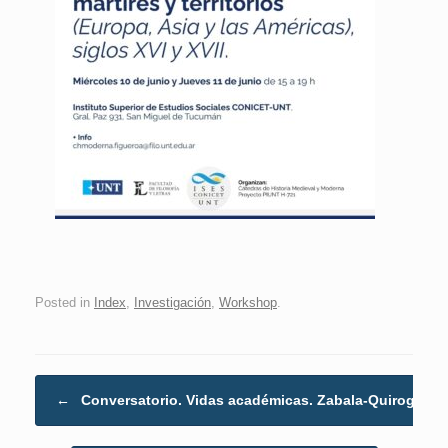
Posted in
Index
,
Investigación
,
Workshop
.
Post navigation
←
Conversatorio. Vidas académicas. Zabala-Quiroga