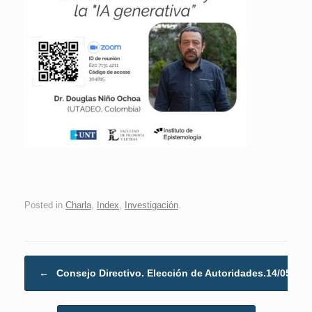
Posted in
Charla
,
Index
,
Investigación
.
Post navigation
←
Consejo Directivo. Elección de Autoridades.14/05/202