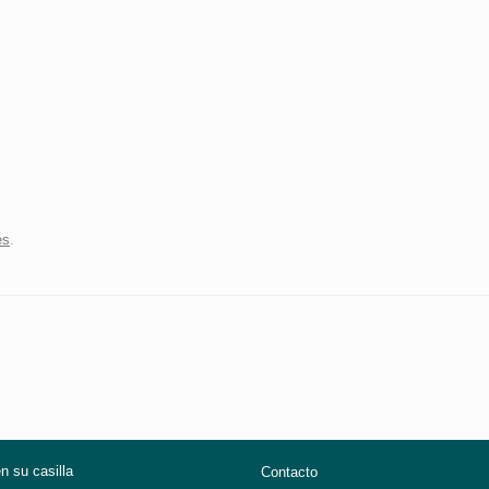
es
.
en su casilla
Contacto