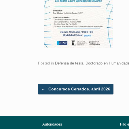
Posted in
Defensa de tesis
,
Doctorado en Humanidad
Post navigation
←
Concursos Cerrados. abril 2026
Autoridades
Filo 