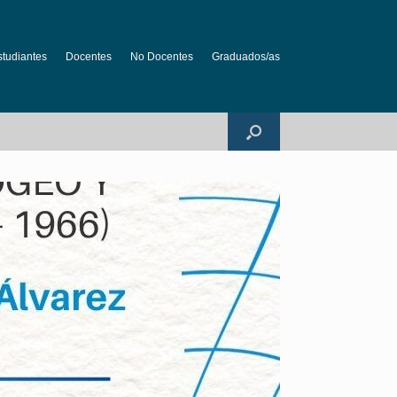
studiantes
Docentes
No Docentes
Graduados/as