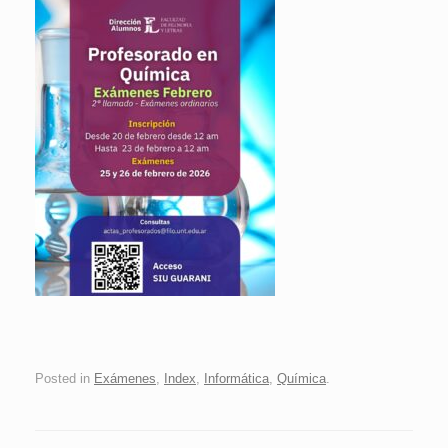
Posted in
Exámenes
,
Index
,
Informática
,
Química
.