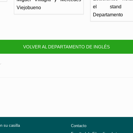
el stand d
Viejobueno
Departamento
VOLVER AL DEPARTAMENTO DE INGLÉS
s
.
en su casilla
Contacto