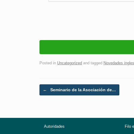
Posted in
Uncategorized
and tagged
Novedades ingle
Post navigation
←
Seminario de la Asociación de…
Autoridades
Filo 