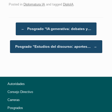
Posted in
Diplomatura IA
and tagged
DiploIA
.
Post navigation
←
Posgrado “IA generativa: debates y…
Posgrado “Estudios del discurso: aportes…
→
Autoridades
Consejo Directivo
Carreras
Posgrados