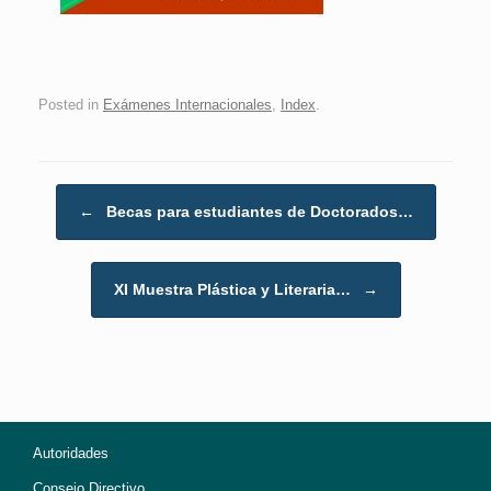
Posted in
Exámenes Internacionales
,
Index
.
Post navigation
←
Becas para estudiantes de Doctorados…
XI Muestra Plástica y Literaria…
→
Autoridades
Consejo Directivo