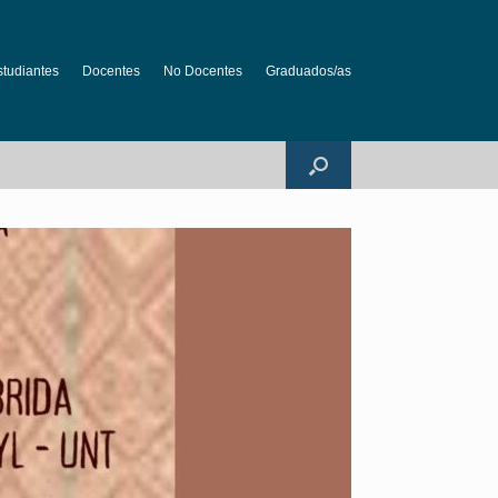
studiantes
Docentes
No Docentes
Graduados/as