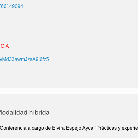
4766149094
NCIA
gle/Md33awmJzsA9i6fz5
odalidad híbrida
Conferencia a cargo de Elvira Espejo Ayca "Prácticas y experie