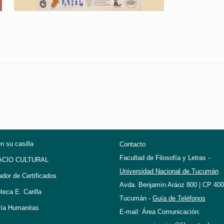
en su casilla
Contacto
Facultad de Filosofía y Letras -
ACIO CULTURAL
Universidad Nacional de Tucumán
ador de Certificados
Avda. Benjamín Aráoz 800 | CP 400
oteca E. Carilla
Tucumán -
Guía de Teléfonos
ría Humanitas
E-mail: Área Comunicación: