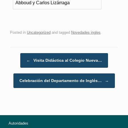
Abboud y Carlos Lizárraga
Posted in
Uncategorized
and tagged
Novedades ingles
.
Post navigation
←
Visita Didáctica al Colegio Nueva…
Celebración del Departamento de Inglés…
→
Autoridades