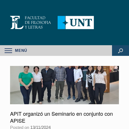
MENÚ
APIT organizó un Seminario en conjunto con
APISE
Posted on
13/11/2024