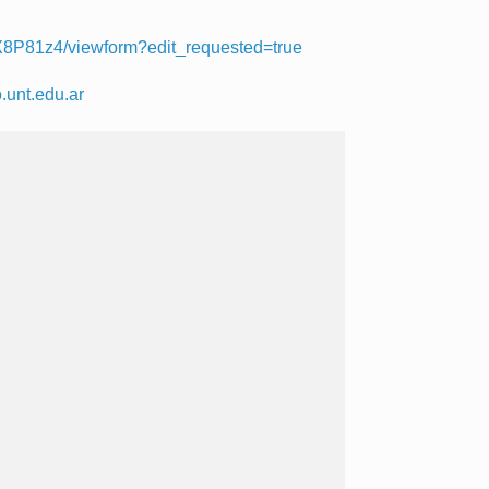
P81z4/viewform?edit_requested=true
.unt.edu.ar