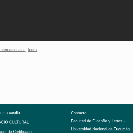
nternacionales
,
Index
.
en su casilla
Contacto
Facultad de Filosofía y Letras -
ACIO CULTURAL
Universidad Nacional de Tucumán
ador de Certificados