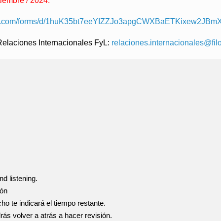
tiembre / 2024:
gle.com/forms/d/1huK35bt7eeYIZZJo3apgCWXBaETKixew2JBmX8
 Relaciones Internacionales FyL
:
relaciones.internacionales@filo
nd listening.
ión
ho te indicará el tiempo restante.
ás volver a atrás a hacer revisión.