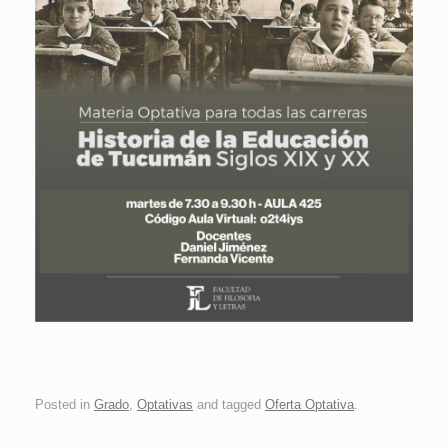
Posted in
Grado
,
Optativas
and tagged
Oferta Optativa
.