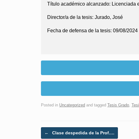
Título académico alcanzado:
Licenciada 
Director/a de la tesis:
Jurado, José
Fecha de defensa de la tesis:
09/08/2024
Posted in
Uncategorized
and tagged
Tesis Grado
,
Tes
Post navigation
←
Clase despedida de la Prof.…