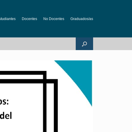
studiantes
Docentes
No Docentes
Graduados/as