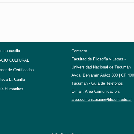
en su casilla
Contacto
Facultad de Filosofía y Letras -
ACIO CULTURAL
Universidad Nacional de Tucumán
ador de Certificados
Avda. Benjamín Aráoz 800 | CP 400
oteca E. Carilla
Tucumán -
Guía de Teléfonos
ría Humanitas
E-mail: Área Comunicación:
area.comunicacion@filo.unt.edu.ar