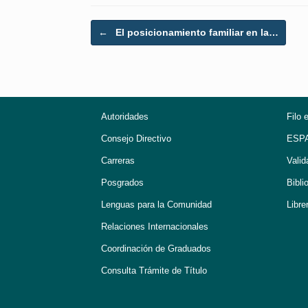
Post navigation
←
El posicionamiento familiar en la…
Autoridades
Filo 
Consejo Directivo
ESP
Carreras
Valid
Posgrados
Bibli
Lenguas para la Comunidad
Libre
Relaciones Internacionales
Coordinación de Graduados
Consulta Trámite de Título