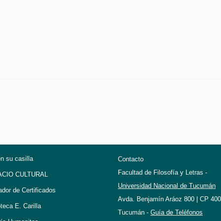
en su casilla
Contacto
Facultad de Filosofía y Letras -
ACIO CULTURAL
Universidad Nacional de Tucumán
ador de Certificados
Avda. Benjamín Aráoz 800 | CP 400
oteca E. Carilla
Tucumán -
Guía de Teléfonos