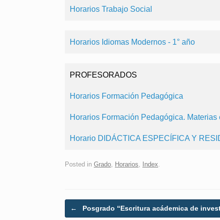
Horarios Trabajo Social
Horarios Idiomas Modernos - 1° año
PROFESORADOS
Horarios Formación Pedagógica
Horarios Formación Pedagógica. Materias
Horario DIDÁCTICA ESPECÍFICA Y R
Posted in
Grado
,
Horarios
,
Index
.
Post navigation
←
Posgrado “Escritura acádemica de inves