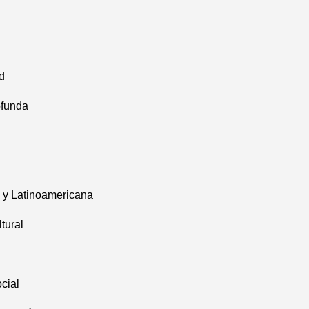
d
ofunda
a y Latinoamericana
tural
cial