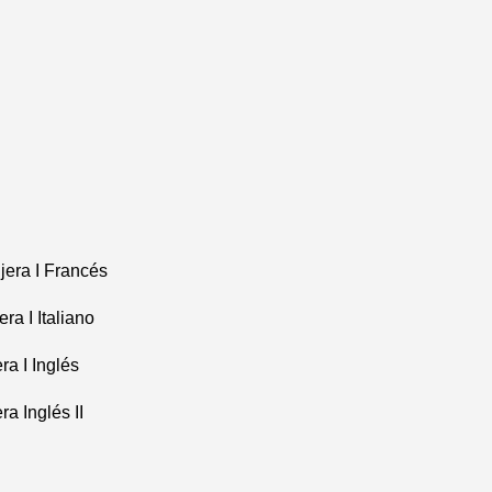
jera I Francés
ra I Italiano
ra I Inglés
a Inglés II