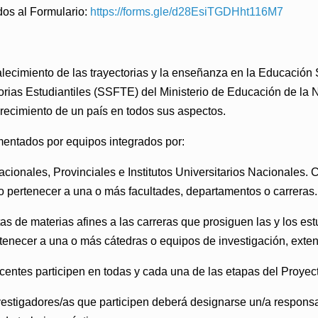
ados al Formulario:
https://forms.gle/d28EsiTGDHht116M7
lecimiento de las trayectorias y la enseñanza en la Educación
orias Estudiantiles (SSFTE) del Ministerio de Educación de la 
 crecimiento de un país en todos sus aspectos.
entados por equipos integrados por:
cionales, Provinciales e Institutos Universitarios Nacionales.
do pertenecer a una o más facultades, departamentos o carreras.
as de materias afines a las carreras que prosiguen las y los es
enecer a una o más cátedras o equipos de investigación, extens
ntes participen en todas y cada una de las etapas del Proyecto
investigadores/as que participen deberá designarse un/a respons