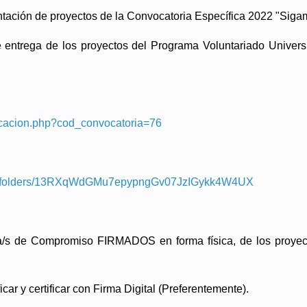
ntación de proyectos de la Convocatoria Específica 2022 "Sig
 entrega de los proyectos del Programa Voluntariado Universi
plicacion.php?cod_convocatoria=76
rive/folders/13RXqWdGMu7epypngGv07JzIGykk4W4UX
s de Compromiso FIRMADOS en forma física, de los proyectos
car y certificar con Firma Digital (Preferentemente).