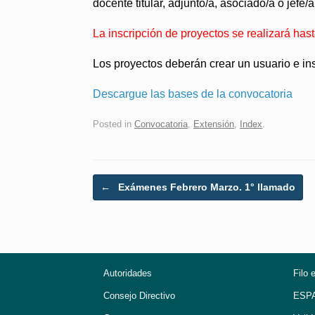
docente titular, adjunto/a, asociado/a o jefe/a
La inscripción de proyectos se realizará has
Los proyectos deberán crear un usuario e ins
Descargue las bases de la convocatoria
Posted in
Convocatoria
,
Extensión
,
Index
.
Post navigation
←
Exámenes Febrero Marzo. 1° llamado
Autoridades
Filo 
Consejo Directivo
ESP