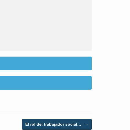
El rol del trabajador social…
→