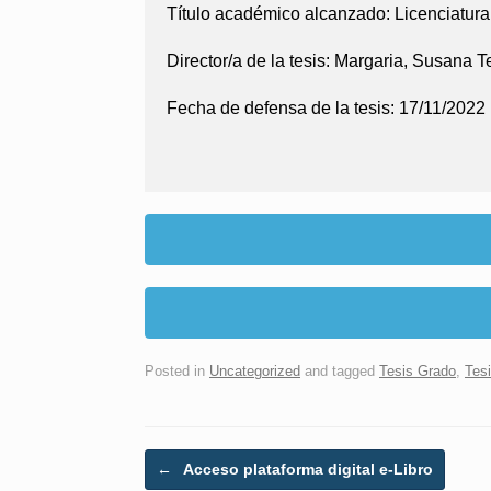
Título académico alcanzado:
Licenciatura
Director/a de la tesis:
Margaria, Susana T
Fecha de defensa de la tesis:
17/11/2022
Posted in
Uncategorized
and tagged
Tesis Grado
,
Tes
Post navigation
←
Acceso plataforma digital e-Libro