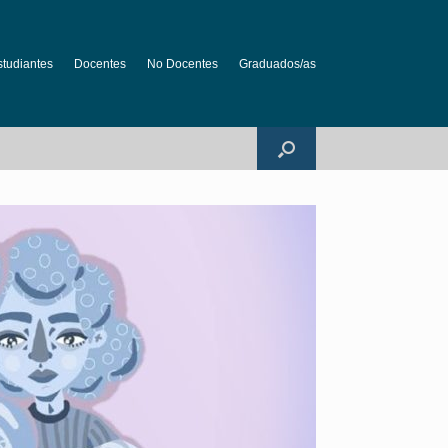
studiantes
Docentes
No Docentes
Graduados/as