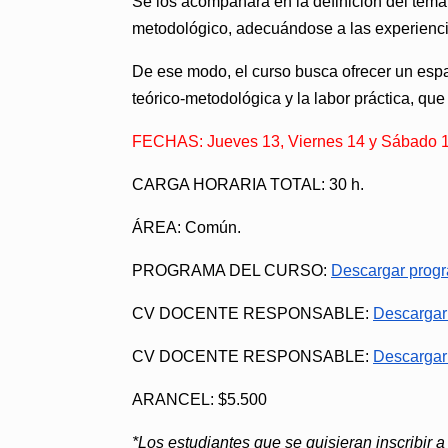
Se los acompañará en la definición del tema 
metodológico, adecuándose a las experienci
De ese modo, el curso busca ofrecer un espaci
teórico-metodológica y la labor práctica, qu
FECHAS: Jueves 13, Viernes 14 y Sábado 1
CARGA HORARIA TOTAL:
30 h.
ÁREA:
Común.
PROGRAMA DEL CURSO
:
Descargar prog
CV DOCENTE RESPONSABLE
:
Descargar 
CV DOCENTE RESPONSABLE
:
Descargar 
ARANCEL
: $5.500
*Los estudiantes que se quisieran inscribir 