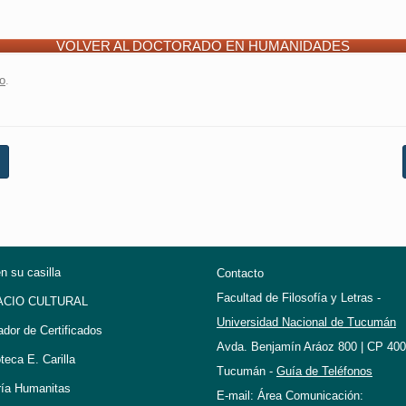
VOLVER AL DOCTORADO EN HUMANIDADES
o
.
en su casilla
Contacto
Facultad de Filosofía y Letras -
ACIO CULTURAL
Universidad Nacional de Tucumán
ador de Certificados
Avda. Benjamín Aráoz 800 | CP 400
oteca E. Carilla
Tucumán -
Guía de Teléfonos
ría Humanitas
E-mail: Área Comunicación: