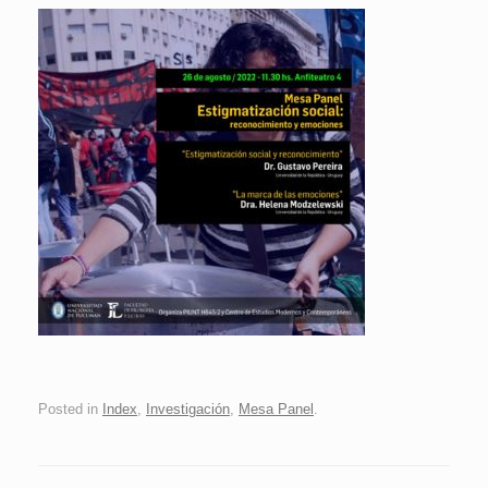
Posted in
Index
,
Investigación
,
Mesa Panel
.