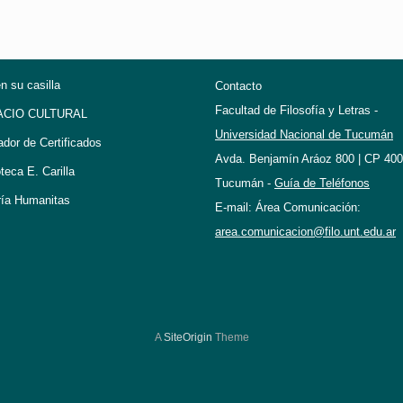
en su casilla
Contacto
Facultad de Filosofía y Letras -
ACIO CULTURAL
Universidad Nacional de Tucumán
ador de Certificados
Avda. Benjamín Aráoz 800 | CP 400
oteca E. Carilla
Tucumán -
Guía de Teléfonos
ría Humanitas
E-mail: Área Comunicación:
area.comunicacion@filo.unt.edu.ar
A
SiteOrigin
Theme