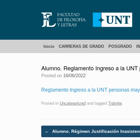
Inicio
CARRERAS DE GRADO
POSGRADO
I
Alumno. Reglamento Ingreso a la UNT 
Posted on
16/06/2022
Reglamento Ingreso a la UNT personas mayo
Posted in
Uncategorized
and tagged
Trámite
.
Post navigation
←
Alumno. Régimen Justificación Inasisten