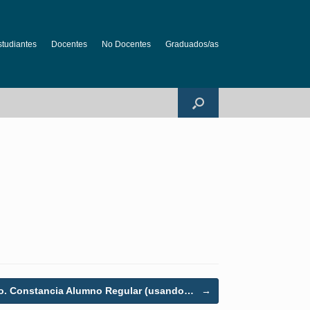
studiantes
Docentes
No Docentes
Graduados/as
o. Constancia Alumno Regular (usando…
→