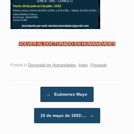
VOLVER AL DOCTORADO EN HUMANIDADES
Posted in
Doctorado en Humanidades
,
Index
,
Posgrado
.
Post navigation
←
Exámenes Mayo
10 de mayo de 1933:…
→