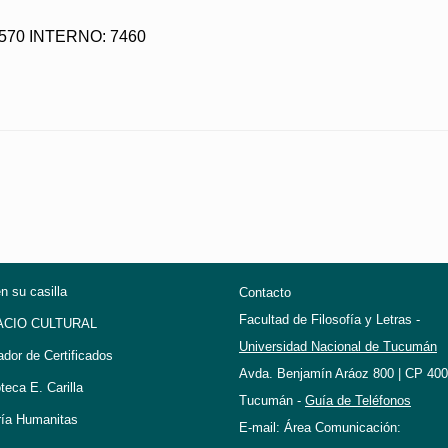
0 570 INTERNO: 7460
en su casilla
Contacto
Facultad de Filosofía y Letras -
ACIO CULTURAL
Universidad Nacional de Tucumán
ador de Certificados
Avda. Benjamín Aráoz 800 | CP 400
oteca E. Carilla
Tucumán -
Guía de Teléfonos
ría Humanitas
E-mail: Área Comunicación: