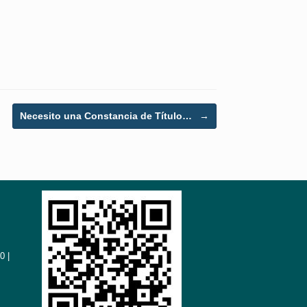
Necesito una Constancia de Título…
→
0 |