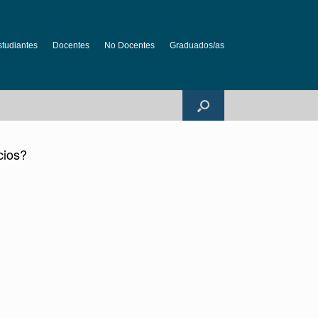
studiantes
Docentes
No Docentes
Graduados/as
cios?