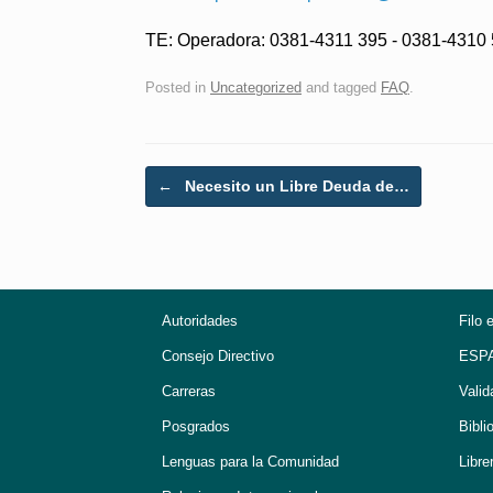
TE: Operadora: 0381-4311 395 - 0381-431
Posted in
Uncategorized
and tagged
FAQ
.
Post navigation
←
Necesito un Libre Deuda de…
Autoridades
Filo 
Consejo Directivo
ESP
Carreras
Valid
Posgrados
Bibli
Lenguas para la Comunidad
Libre