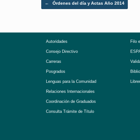
Post navigation
←
Órdenes del día y Actas Año 2014
Autoridades
Filo 
Consejo Directivo
ESP
Carreras
Valid
Posgrados
Bibli
Lenguas para la Comunidad
Libre
Relaciones Internacionales
Coordinación de Graduados
Consulta Trámite de Título