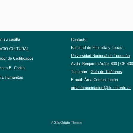
en su casilla
Contacto
Facultad de Filosofía y Letras -
ACIO CULTURAL
Universidad Nacional de Tucumán
ador de Certificados
Avda. Benjamín Aráoz 800 | CP 400
oteca E. Carilla
Tucumán -
Guía de Teléfonos
ría Humanitas
E-mail: Área Comunicación:
area.comunicacion@filo.unt.edu.ar
A
SiteOrigin
Theme