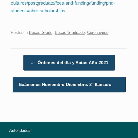
cultures/postgraduate/fees-and-funding/funding/phd-
students/ahrc-scholarships
Posted in
Becas Grado
,
Becas Graduado
,
Coronavirus
.
Post navigation
←
Órdenes del día y Actas Año 2021
Exámenes Noviembre-Diciembre. 2° llamado
→
Autoridades