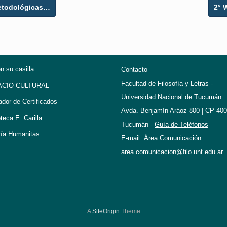
metodológicas…
2° 
en su casilla
Contacto
Facultad de Filosofía y Letras -
ACIO CULTURAL
Universidad Nacional de Tucumán
ador de Certificados
Avda. Benjamín Aráoz 800 | CP 400
oteca E. Carilla
Tucumán -
Guía de Teléfonos
ría Humanitas
E-mail: Área Comunicación:
area.comunicacion@filo.unt.edu.ar
A
SiteOrigin
Theme