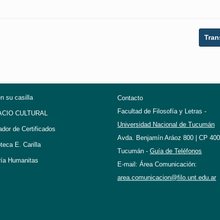
Tran
en su casilla
Contacto
Facultad de Filosofía y Letras -
ACIO CULTURAL
Universidad Nacional de Tucumán
ador de Certificados
Avda. Benjamín Aráoz 800 | CP 400
oteca E. Carilla
Tucumán -
Guía de Teléfonos
ría Humanitas
E-mail: Área Comunicación:
area.comunicacion@filo.unt.edu.ar