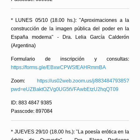
* LUNES 05/10 (18.00 hs.):
"Aproximaciones a la
construcción de la imagen pública del poder en la
España moderna"
- Dra. Lelia García Calderón
(Argentina)
Formulario de inscripción y consultas:
https://forms.gle/EBxwCPWSfEAHRmmBA
Zoom:
https://us02web.zoom.us/j/88348479385?
pwd=eUZBaktOZVg0UG5tVFAwbEtzU2hqQT09
ID: 883 4847 9385
Passcode: 897084
* JUEVES 29/10 (18.00 hs.):
"La poesía erótica en la