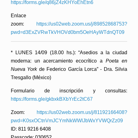
https://forms.gle/q86jZ4zKHYoEhEtn6
Enlace
zoom:
https://us02web.zoom.us/j/89852868753?
pwd=d3ExZVRwTkVHOVd0bm5OeHAyWTdnQT09
* LUNES 14/09 (18.00 hs.): “
Asedios a la ciudad
moderna: un acercamiento ecocrítico a
Poeta en
Nueva York
de Federico García Lorca”
- Dra. Silvia
Tresgallo (México)
Formulario de inscripción y consultas:
https://forms.gle/gkbxkBXbYrEc2tC67
Zoom:
https://us02web.zoom.us/j/81192166408?
pwd=K0sxOCtnVmJCYmNkWWlJbWxYVWQrZz09
ID: 811 9216 6408
Passcode: 030652