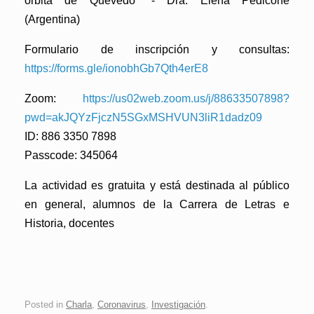
órbita de Quevedo"
- Dra. Elena Pedicone
(Argentina)
Formulario de inscripción y consultas:
https://forms.gle/ionobhGb7Qth4erE8
Zoom:
https://us02web.zoom.us/j/88633507898?
pwd=akJQYzFjczN5SGxMSHVUN3liR1dadz09
ID: 886 3350 7898
Passcode: 345064
La actividad es gratuita y está destinada al público
en general, alumnos de la Carrera de Letras e
Historia, docentes
Posted in
Charla
,
Coronavirus
,
Investigación
.