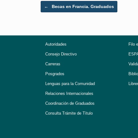
Post navigation
←
Becas en Francia. Graduados
Autoridades
Filo 
Consejo Directivo
ESP
Carreras
Valid
Posgrados
Bibli
Lenguas para la Comunidad
Libre
Relaciones Internacionales
Coordinación de Graduados
Consulta Trámite de Título