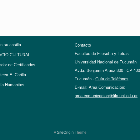
en su casilla
Contacto
Facultad de Filosofía y Letras -
ACIO CULTURAL
Universidad Nacional de Tucumán
ador de Certificados
Avda. Benjamín Aráoz 800 | CP 400
oteca E. Carilla
Tucumán -
Guía de Teléfonos
ría Humanitas
E-mail: Área Comunicación:
area.comunicacion@filo.unt.edu.ar
A
SiteOrigin
Theme