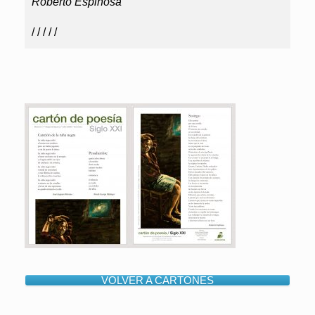
Roberto Espinosa
/ / / / /
VOLVER A CARTONES