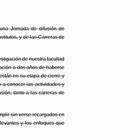
 una Jornada de difusión de
stitutos, y de las Carreras de
stigación de nuestra facultad
igación a dos años de haberse
están en su etapa de cierre y
 a conocer las actividades y
sión, tanto a las carreras de
plir sin verse recargados en
elevantes y los enfoques que