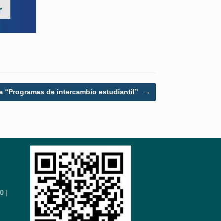
a “Programas de intercambio estudiantil”
→
0 |