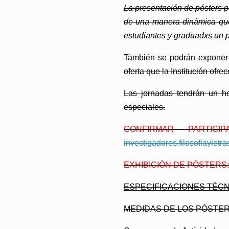
La presentación de pósters p
de una manera dinámica que 
estudiantes y graduadxs un p
También se podrán exponer 
oferta que la Institución ofr
Las jornadas tendrán un ho
especiales.
CONFIRMAR PARTIC
investigadores.filosofiayletra
EXHIBICIÓN DE PÓSTERS: J
ESPECIFICACIONES TÉCN
MEDIDAS DE LOS PÓSTERS: