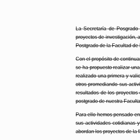
La Secretaría de Posgrado
proyectos de investigación, a
Postgrado
de la Facultad de F
Con el propósito de continua
se ha propuesto realizar una
realizado una primera y vali
otros promediando sus activ
resultados de los proyectos 
postgrado de nuestra Facultad
Para ello hemos pensado en 
sus actividades cotidianas 
abordan los proyectos de la f