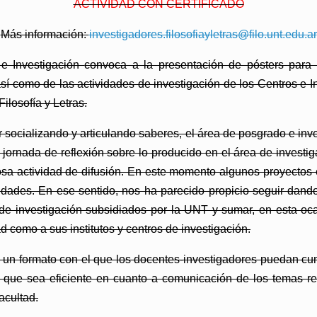
ACTIVIDAD CON CERTIFICADO
Más información:
investigadores.filosofiayletras@filo.unt.edu.ar
 e Investigación
convoca a la presentación de pósters para
sí como de las actividades de investigación de los Centros e In
ilosofía y Letras.
r socializando y articulando saberes, el área de posgrado e inve
 jornada de reflexión sobre lo producido en el área de invest
osa actividad de difusión. En este momento algunos proyectos 
idades. En ese sentido, nos ha parecido propicio seguir dando
de investigación subsidiados por la UNT y sumar, en esta oca
 como a sus institutos y centros de investigación.
un formato con el que los docentes-investigadores puedan cum
y que sea eficiente en cuanto a comunicación de los temas r
acultad.