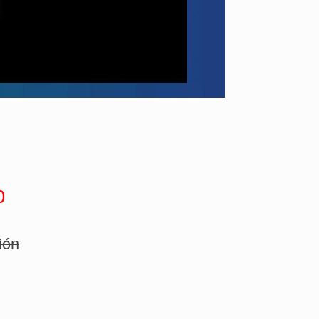
0
ión