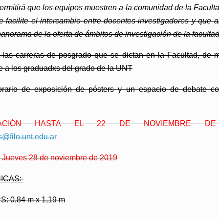
ermitirá que los equipos muestren a la comunidad de la Faculta
facilite el intercambio entre docentes-investigadores y que a
anorama de la oferta de ámbitos de investigación de la facultad
las carreras de posgrado que se dictan en la Facultad, de m
ece a los graduadxs del grado de la UNT
rario de exposición de pósters y un espacio de debate co
IPACIÓN HASTA EL 22 DE NOVIEMBRE DE
s@filo.unt.edu.ar
ueves 28 de noviembre de 2019
ICAS:
 0,84 m x 1,19 m