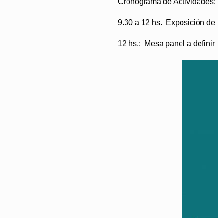
Cronograma de Actividades:
9.30 a 12 hs.: Exposición de
12 hs.: Mesa panel a definir