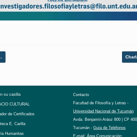
…
Charl
en su casilla
Contacto
Facultad de Filosofía y Letras -
ACIO CULTURAL
Universidad Nacional de Tucumán
ador de Certificados
Avda. Benjamín Aráoz 800 | CP 400
oteca E. Carilla
Tucumán -
Guía de Teléfonos
ría Humanitas
E-mail: Área Comunicación: