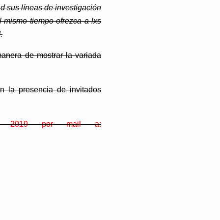
d sus líneas de investigación
l mismo tiempo ofrezca a lxs
.
anera de mostrar la variada
n la presencia de invitados
 2019 por mail a: