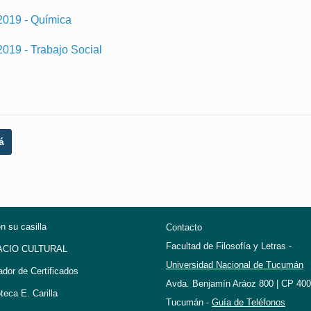
2019 - Química
2019 - Trabajo Social
á
en su casilla
Contacto
Facultad de Filosofía y Letras -
ACIO CULTURAL
Universidad Nacional de Tucumán
ador de Certificados
Avda. Benjamín Aráoz 800 | CP 400
oteca E. Carilla
Tucumán -
Guía de Teléfonos