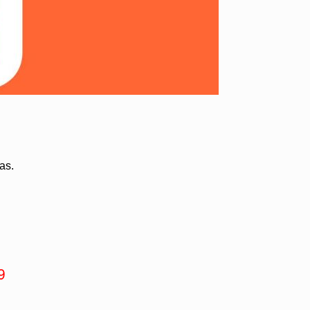
ras.
9