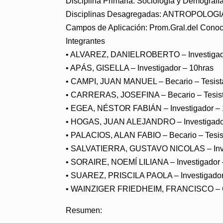
Disciplina Primaria: Sociología y Demografí
Disciplinas Desagregadas: ANTROPOLO
Campos de Aplicación: Prom.Gral.del Conoc
Integrantes
• ALVAREZ, DANIELROBERTO – Investigado
• APÁS, GISELLA – Investigador – 10hras
• CAMPI, JUAN MANUEL – Becario – Tesist
• CARRERAS, JOSEFINA – Becario – Tesist
• EGEA, NÉSTOR FABIÁN – Investigador – 
• HOGAS, JUAN ALEJANDRO – Investigador
• PALACIOS, ALAN FABIO – Becario – Tesis
• SALVATIERRA, GUSTAVO NICOLAS – Inve
• SORAIRE, NOEMÍ LILIANA – Investigador 
• SUAREZ, PRISCILA PAOLA – Investigador
• WAINZIGER FRIEDHEIM, FRANCISCO – Co
Resumen: