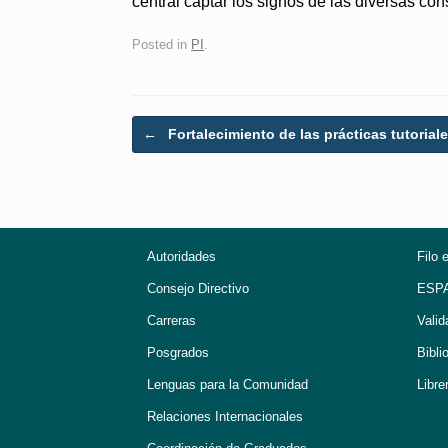
central captar los signos de las diversas co
Posted in
PI
.
Post navigation
←
Fortalecimiento de las prácticas tutoria
Autoridades
Filo 
Consejo Directivo
ESP
Carreras
Valid
Posgrados
Bibli
Lenguas para la Comunidad
Libre
Relaciones Internacionales