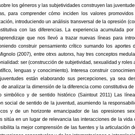
sobre los géneros y las subjetividades construyen las juventu
cas, para comprender cómo inciden los valores promovidos
zación, introduciendo un análisis transversal de la opresión (co
itutiva con las diferencias. La experiencia acumulada por e
prendizaje que nos llevó a trazar nuevas líneas para intro
iendo construir pensamiento crítico sumando los aportes de
ignolo (2007), entre otrxs autorxs, hay tres conceptos medul
lonialidad: ser (construcción de subjetividad, sexualidad y role
ientífico, lenguas y conocimiento). Interesa construir conocimi
juventudes están elaborando sus percepciones, ya sea des
a de analizar la dimensión de la diferencia como constitutiva de
o simbólico y de sentido histórico (Saintout 2011) Las líne
 social de sentido de la juventud, asumiendo la responsabili
ticos y de un horizonte emancipador de las opresiones sexo
 sitúa en un lugar de relevancia las interacciones de la vida 
 posibilita la mejor comprensión de las fuentes y la articulación