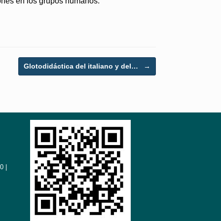
ciones en los grupos humanos.
Glotodidáctica del italiano y del…
→
0 |