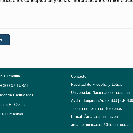
nstrucciones conceptuales y de las interpretaciones e interrela
les…
en su casilla
Contacto
Facultad de Filosofía y Letras -
ACIO CULTURAL
Universidad Nacional de Tucumán
ador de Certificados
Avda. Benjamín Aráoz 800 | CP 400
oteca E. Carilla
Tucumán -
Guía de Teléfonos
ría Humanitas
E-mail: Área Comunicación:
area.comunicacion@filo.unt.edu.ar