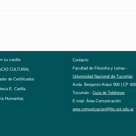
en su casilla
Contacto
Facultad de Filosofía y Letras -
ACIO CULTURAL
Universidad Nacional de Tucumán
ador de Certificados
Avda. Benjamín Aráoz 800 | CP 400
oteca E. Carilla
Tucumán -
Guía de Teléfonos
ría Humanitas
E-mail: Área Comunicación:
area.comunicacion@filo.unt.edu.ar