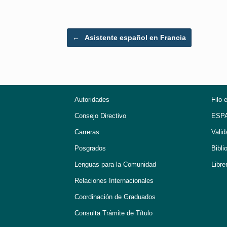
Post navigation
←
Asistente español en Francia
Autoridades
Filo 
Consejo Directivo
ESP
Carreras
Valid
Posgrados
Bibli
Lenguas para la Comunidad
Libre
Relaciones Internacionales
Coordinación de Graduados
Consulta Trámite de Título