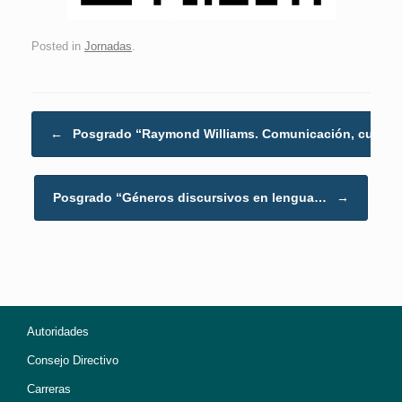
Posted in
Jornadas
.
Post navigation
←
Posgrado “Raymond Williams. Comunicación, cultur
Posgrado “Géneros discursivos en lengua…
→
Autoridades
Consejo Directivo
Carreras